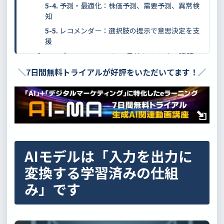
予測・最適化：株価予測、需要予測、異常検
知
レコメンダー：選択肢の提示で意思決定を支
援
AIモデルのメリットと、見落としやすい課題
メリット：大量データを高速に扱い、パター
＼7日間無料トライアルが好評をいただいてます！／
ンを見つけます
課題：データ量、バイアス、計算資源の制約
があります
AIモデルとは何かを押さえると、生成AIの理解
が進みます
AIモデルは「入力を出力に
変換する学習済みの仕組
み」です