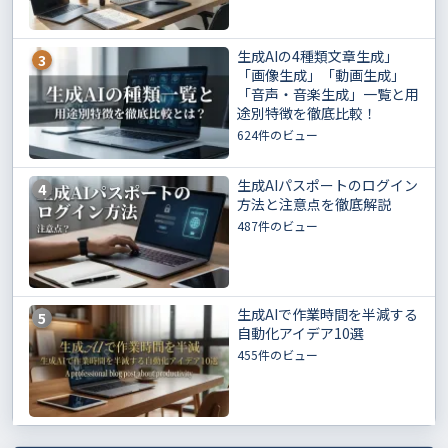
生成AIの4種類文章生成」
3
「画像生成」「動画生成」
「音声・音楽生成」一覧と用
途別特徴を徹底比較！
624件のビュー
生成AIパスポートのログイン
4
方法と注意点を徹底解説
487件のビュー
生成AIで作業時間を半減する
5
自動化アイデア10選
455件のビュー