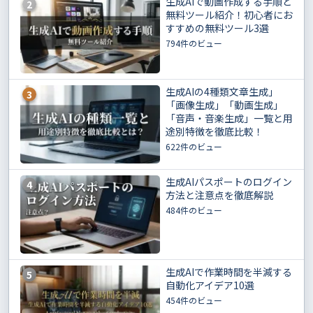
生成AIで動画作成する手順と
2
無料ツール紹介！初心者にお
すすめの無料ツール3選
794件のビュー
生成AIの4種類文章生成」
3
「画像生成」「動画生成」
「音声・音楽生成」一覧と用
途別特徴を徹底比較！
622件のビュー
生成AIパスポートのログイン
4
方法と注意点を徹底解説
484件のビュー
生成AIで作業時間を半減する
5
自動化アイデア10選
454件のビュー