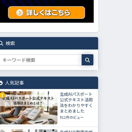
検索
人気記事
生成AIパスポート
1
公式テキスト活用
法をわかりやすく
まとめました
911件のビュー