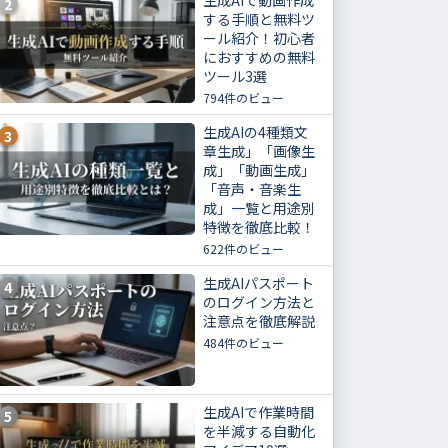
生成AIで動画作成
2
する手順と無料ツ
ール紹介！初心者
におすすめの無料
ツール3選
794件のビュー
生成AIの4種類文
3
章生成」「画像生
成」「動画生成」
「音声・音楽生
成」一覧と用途別
特徴を徹底比較！
622件のビュー
生成AIパスポート
4
のログイン方法と
注意点を徹底解説
484件のビュー
生成AIで作業時間
5
を半減する自動化