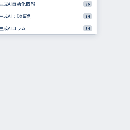
生成AI自動化情報
36
生成AI：DX事例
34
生成AIコラム
34
成功企業に共通するのは「目的・体制・運用」を揃える
ことです
失敗パターンと成功パターンの分岐点
目的が曖昧なままツール選定に進むと「PoC疲れ」になり
やすいです
全社一斉展開は定着しにくく、1部署・1業務の成功体験が
効きます
現場不在の意思決定は「使われない仕組み」を生みやすい
です
「良いデータと業務プロセス」がないと出力品質が安定し
にくいです
効果測定がないと「やった感」で終わりやすいです