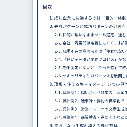
目次
成功企業に共通するのは「目的・体制
失敗パターンと成功パターンの分岐点
目的が曖昧なままツール選定に進む
全社一斉展開は定着しにくく、1部
現場不在の意思決定は「使われない
「良いデータと業務プロセス」がな
効果測定がないと「やった感」で終
セキュリティとガバナンスを後回し
現場で使える導入イメージ（3つの具
具体例1：問い合わせ対応の「草案
具体例2：議事録・要約の標準化で
具体例3：営業・マーケの文章生成
具体例4：品質検査・需要予測など
失敗しない生成AI導入の要点整理