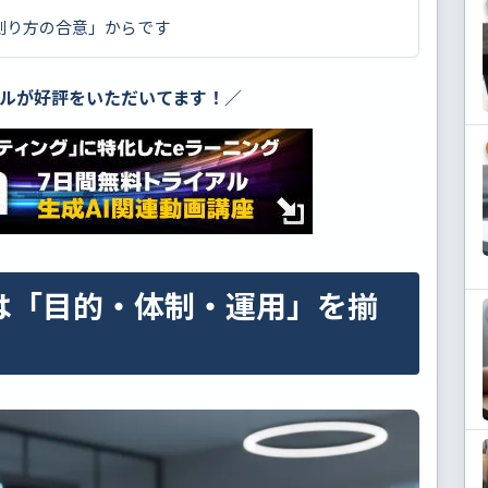
測り方の合意」からです
アルが好評をいただいてます！／
は「目的・体制・運用」を揃