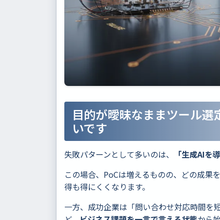
目的が曖昧なままツール選定
いです
失敗パターンとして多いのは、
「生成AIを
この場合、PoCは増えるものの、どの成果
得も得にくくなります。
一方、成功企業は「問い合わせ対応時間を
ど、
ビジネス課題を一言で言える状態
から