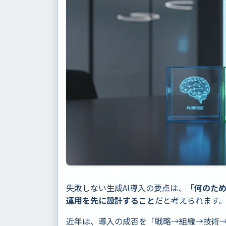
失敗しない生成AI導入の要点は、
「何のた
運用を先に設計すること
だと考えられます
近年は、導入の成否を「戦略→組織→技術→