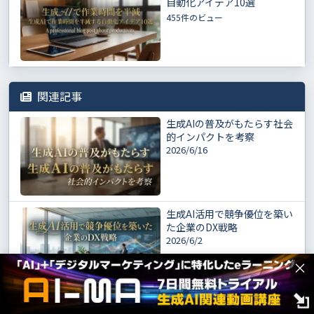
自動化アイデア10選
455件のビュー
関連記事
生成AIの普及がもたらす社会
的インパクトを考察
2026/6/16
生成AI活用で競争優位を築い
た企業のDX戦略
2026/6/2
×
生成AIの倫理問題とは？企業