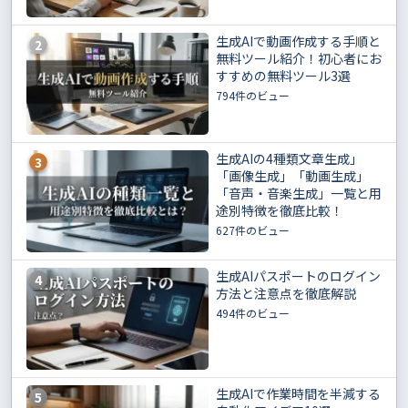
生成AIで動画作成する手順と
2
無料ツール紹介！初心者にお
すすめの無料ツール3選
794件のビュー
生成AIの4種類文章生成」
3
「画像生成」「動画生成」
「音声・音楽生成」一覧と用
途別特徴を徹底比較！
627件のビュー
生成AIパスポートのログイン
4
方法と注意点を徹底解説
494件のビュー
生成AIで作業時間を半減する
5