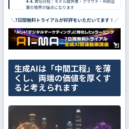
責任分担：モデル提供者・クラウド・利用企
業の境界が論点になります
データ：差別化の源泉であり、同時にリスク
＼7日間無料トライアルが好評をいただいてます！／
の中心になります
まとめ：業界構造の変化は「両端の強化」と
「競争軸の再設定」で整理できます
小さく試し、責任ある形で拡大することが現
実的です
生成AIは「中間工程」を薄
くし、両端の価値を厚くす
ると考えられます