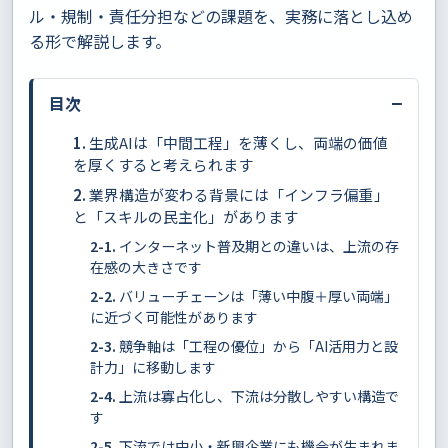
ル・規制・責任分担などの課題を、実務に落とし込め
る形で解説します。
−
目次
生成AIは「中間工程」を薄くし、両端の価値
を厚くすると考えられます
業界構造が変わる背景には「インフラ偏重」
と「スキルの民主化」があります
インターネット普及期との違いは、上流の存
在感の大きさです
バリューチェーンは「薄い中腹＋厚い両端」
に近づく可能性があります
競争軸は「工程の優位」から「AI活用力と設
計力」に移動します
上流は寡占化し、下流は分散しやすい構造で
す
下流では中小・新興企業にも機会が生まれま