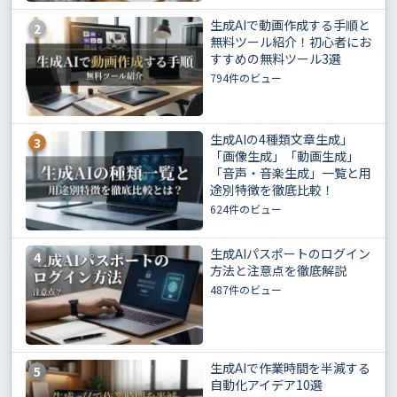
生成AIで動画作成する手順と
2
無料ツール紹介！初心者にお
すすめの無料ツール3選
794件のビュー
生成AIの4種類文章生成」
3
「画像生成」「動画生成」
「音声・音楽生成」一覧と用
途別特徴を徹底比較！
624件のビュー
生成AIパスポートのログイン
4
方法と注意点を徹底解説
487件のビュー
生成AIで作業時間を半減する
5
自動化アイデア10選