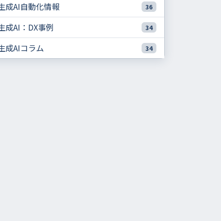
生成AI自動化情報
36
生成AI：DX事例
34
生成AIコラム
34
生成AIは「作る」「読む」「考える」を横断して業務に
組み込めます
活用分野が広い理由は「汎用性」と「組み合わせ効果」
にあります
自然言語で指示できるため、専門職以外にも広がりやすい
です
既存データや業務ツールとつなぐほど効果が出やすいです
市場拡大と規制議論が並行し、ガバナンスが前提になりつ
つあります
生成AIの主要な活用分野と、得られる価値
コンテンツ生成：文章・企画書・SNS投稿の下書きを高速