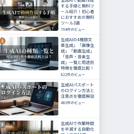
生成AIで動画作成
2
する手順と無料ツ
ール紹介！初心者
におすすめの無料
ツール3選
794件のビュー
生成AIの4種類文
3
章生成」「画像生
成」「動画生成」
「音声・音楽生
成」一覧と用途別
特徴を徹底比較！
622件のビュー
生成AIパスポート
4
のログイン方法と
注意点を徹底解説
483件のビュー
生成AIで作業時間
5
を半減する自動化