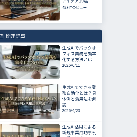
アイデア10選
453件のビュー
関連記事
生成AIでバックオ
フィス業務を効率
化する方法とは
2026/6/11
生成AIでできる業
務自動化とは？具
体例と活用法を解
説
2026/4/23
生成AI活用による
新規事業成功事例