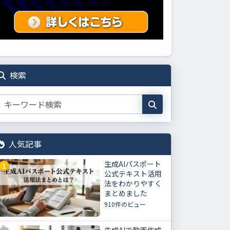
検索
人気記事
生成AIパスポート
1
公式テキスト活用
法をわかりやすく
まとめました
910件のビュー