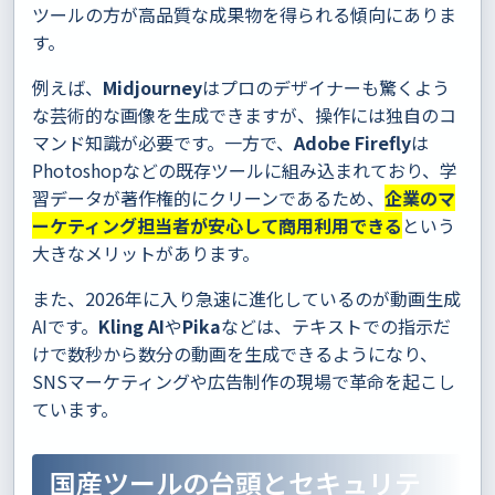
ツールの方が高品質な成果物を得られる傾向にありま
す。
例えば、
Midjourney
はプロのデザイナーも驚くよう
な芸術的な画像を生成できますが、操作には独自のコ
マンド知識が必要です。一方で、
Adobe Firefly
は
Photoshopなどの既存ツールに組み込まれており、学
習データが著作権的にクリーンであるため、
企業のマ
ーケティング担当者が安心して商用利用できる
という
大きなメリットがあります。
また、2026年に入り急速に進化しているのが動画生成
AIです。
Kling AI
や
Pika
などは、テキストでの指示だ
けで数秒から数分の動画を生成できるようになり、
SNSマーケティングや広告制作の現場で革命を起こし
ています。
国産ツールの台頭とセキュリテ