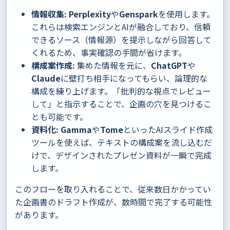
情報収集:
Perplexity
や
Genspark
を使用します。
これらは検索エンジンとAIが融合しており、信頼
できるソース（情報源）を提示しながら回答して
くれるため、事実確認の手間が省けます。
構成案作成:
集めた情報を元に、
ChatGPT
や
Claude
に壁打ち相手になってもらい、論理的な
構成を練り上げます。「批判的な視点でレビュー
して」と指示することで、企画の穴を見つけるこ
とも可能です。
資料化:
Gamma
や
Tome
といったAIスライド作成
ツールを使えば、テキストの構成案を流し込むだ
けで、デザインされたプレゼン資料が一瞬で完成
します。
このフローを取り入れることで、従来数日かかってい
た企画書のドラフト作成が、数時間で完了する可能性
があります。