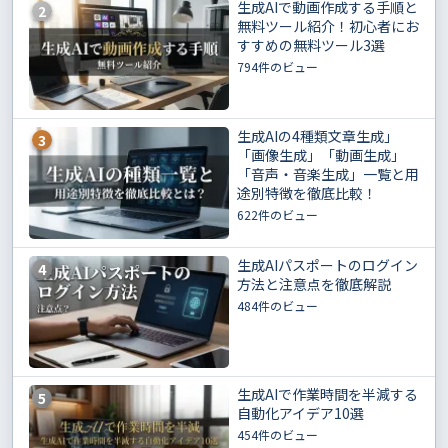
生成AIで動画作成する手順と
2
無料ツール紹介！初心者にお
すすめの無料ツール3選
794件のビュー
生成AIの4種類文章生成」
3
「画像生成」「動画生成」
「音声・音楽生成」一覧と用
途別特徴を徹底比較！
622件のビュー
生成AIパスポートのログイン
4
方法と注意点を徹底解説
484件のビュー
生成AIで作業時間を半減する
5
自動化アイデア10選
454件のビュー