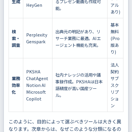
生成
るプレゼン動画も作成可
HeyGen
アル
能。
あり)
基本
検
出典元の明記があり、リ
無料
Perplexity
索・
サーチ業務に最適。AIエ
(Pro
Genspark
調査
ージェント機能も充実。
版あ
り)
法人
PKSHA
契約
社内ナレッジの活用や議
業務
ChatAgent
サブ
事録作成。PKSHAは日本
効率
Notion AI
スク
語精度が高い国産ツー
化
Microsoft
リプ
ル。
Copilot
ショ
ン
このように、目的によって選ぶべきツールは大きく異
なります。次章からは、なぜこのような分類になるの