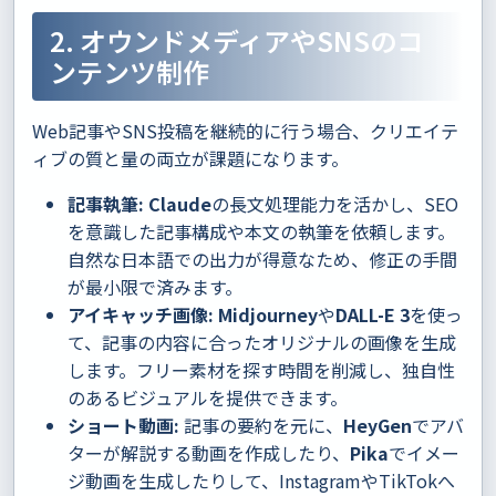
2. オウンドメディアやSNSのコ
ンテンツ制作
Web記事やSNS投稿を継続的に行う場合、クリエイテ
ィブの質と量の両立が課題になります。
記事執筆:
Claude
の長文処理能力を活かし、SEO
を意識した記事構成や本文の執筆を依頼します。
自然な日本語での出力が得意なため、修正の手間
が最小限で済みます。
アイキャッチ画像:
Midjourney
や
DALL-E 3
を使っ
て、記事の内容に合ったオリジナルの画像を生成
します。フリー素材を探す時間を削減し、独自性
のあるビジュアルを提供できます。
ショート動画:
記事の要約を元に、
HeyGen
でアバ
ターが解説する動画を作成したり、
Pika
でイメー
ジ動画を生成したりして、InstagramやTikTokへ