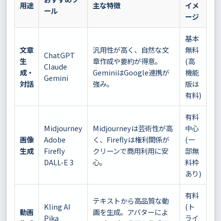
用途
主な特徴
イメ
ール
ージ
基本
文章
汎用性が高く、自然な文
無料
ChatGPT
生
章作成や要約が得意。
(高
Claude
成・
GeminiはGoogle連携が
機能
Gemini
対話
強み。
版は
有料)
有料
Midjourney
Midjourneyは芸術性が高
中心
画像
Adobe
く、Fireflyは権利関係が
(一
生成
Firefly
クリーンで商用利用に安
部無
DALL-E 3
心。
料枠
あり)
有料
テキストから高品質な動
Kling AI
(ト
動画
画を生成。アバターによ
Pika
ライ