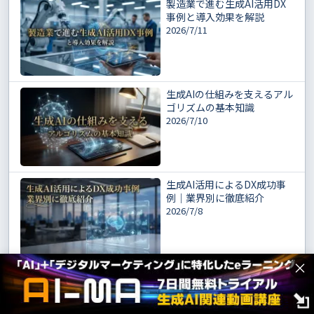
製造業で進む生成AI活用DX
事例と導入効果を解説
2026/7/11
生成AIの仕組みを支えるアル
ゴリズムの基本知識
2026/7/10
生成AI活用によるDX成功事
例｜業界別に徹底紹介
2026/7/8
×
金融業界の生成AI活用事例と
リスク対策を解説
2026/7/7