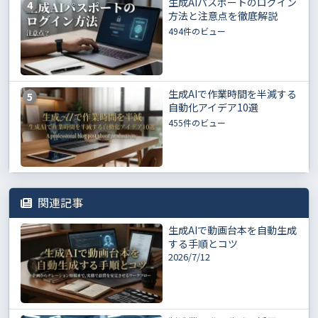
生成AIパスポートのログイン
4
方法と注意点を徹底解説
494件のビュー
生成AIで作業時間を半減する
5
自動化アイデア10選
455件のビュー
関連記事
生成AIで動画台本を自動生成
する手順とコツ
2026/7/12