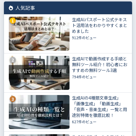
人気記事
生成AIパスポート公式テキス
1
ト活用法をわかりやすくまと
めました
912件のビュー
生成AIで動画作成する手順と
2
無料ツール紹介！初心者にお
すすめの無料ツール3選
794件のビュー
生成AIの4種類文章生成」
3
「画像生成」「動画生成」
「音声・音楽生成」一覧と用
途別特徴を徹底比較！
627件のビュー