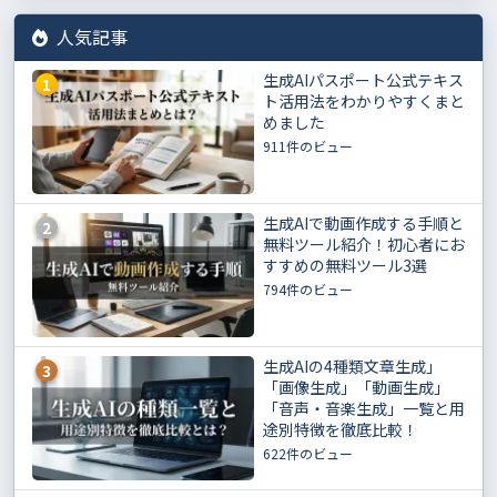
人気記事
生成AIパスポート公式テキス
1
ト活用法をわかりやすくまと
めました
911件のビュー
生成AIで動画作成する手順と
2
無料ツール紹介！初心者にお
すすめの無料ツール3選
794件のビュー
生成AIの4種類文章生成」
3
「画像生成」「動画生成」
「音声・音楽生成」一覧と用
途別特徴を徹底比較！
622件のビュー