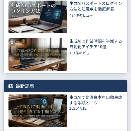
生成AIパスポートのログイン
4
方法と注意点を徹底解説
484件のビュー
生成AIで作業時間を半減する
5
自動化アイデア10選
454件のビュー
最新記事
生成AIで動画台本を自動生成
する手順とコツ
2026/7/12